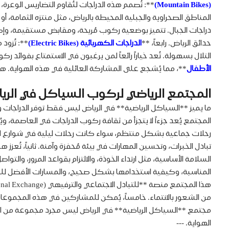
(Mountain Bikes)
**: تُصمم هذه الدراجات لتُقاوم التضاريس الوعرة،
المناطق الصحراوية والجبلية المحيطة بالرياض، مثل منتزه الثمامة، أو ال
دراجات الجبال. تتميز بوضعية ركوب مُريحة، ومقابض مستقيمة، وإطارا
حدائق الرياض. رابعاً، **
الدراجات الكهربائية (Electric Bikes)
**: تُزو
التلال بسهولة. تُعد خياراً رائعاً لمن يرغبون في الاستمتاع بفوائد رك
الأطفال
**، مما يُشجع على المشاركة العائلية في هذه الهواية. هذا 
المجتمع الرياضي لركوب السياكل في الري
ما يميز **السياكل الرياضية** في الرياض ليس فقط توفر الدراجات 
رحلات جماعية بشكل منتظم، سواء كانت رحلات ليلية في شوارع المد
المناسبة، وكيفية استخدامها بشكل صحيح، والمسارات الأفضل للبدء.
من الشعور بالانتماء. خامساً، يُمكن للمشاركين في هذه المجموع
مجتمع **السياكل الرياضية** في الرياض ليس مجرد مجموعة من الأفراد،
الهواية. ---