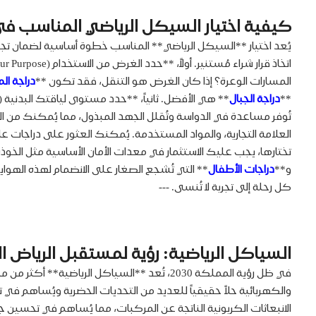
كيفية اختيار السيكل الرياضي المناسب في
يُعد اختيار **السيكل الرياضي** المناسب خطوة أساسية لضمان تجربة
المسارات الوعرة؟ إذا كان الغرض هو التنقل، فقد تكون **
دراجة ال
**
دراجة الجبال
** هي الأفضل. ثانياً، **حدد مستوى لياقتك البدنية (Assess Your Fitness Level)**: إذا كنتَ مبتدئاً أو تُعاني من بعض المشاكل الصحية، فقد تكون **
تختارها، يجب عليك الاستثمار في معدات الأمان الأساسية مثل الخوذة، ا
و**
دراجات الأطفال
** التي تُشجع الصغار على الانضمام لهذه الهواية
كل رحلة إلى تجربة لا تُنسى. ---
السياكل الرياضية: رؤية لمستقبل الرياض ا
في ظل رؤية المملكة 2030، تُعد **السياكل ال