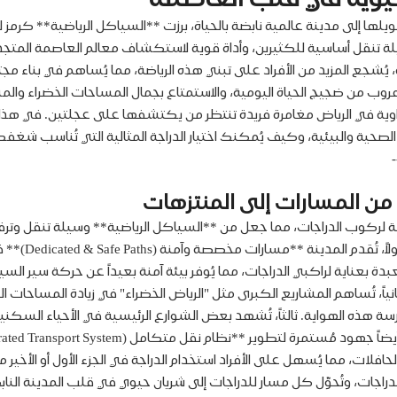
ا إلى مدينة عالمية نابضة بالحياة، برزت **السياكل الرياضية** كرمز لنمط
ة تنقل أساسية للكثيرين، وأداة قوية لاستكشاف معالم العاصمة المتجددة. 
 يُشجع المزيد من الأفراد على تبني هذه الرياضة، مما يُساهم في بناء م
وب من ضجيج الحياة اليومية، والاستمتاع بجمال المساحات الخضراء والمشا
ل زاوية في الرياض مغامرة فريدة تنتظر من يكتشفها على عجلتين. في هذا
ية والبيئية، وكيف يُمكنك اختيار الدراجة المثالية التي تُناسب شغفك 
 من المسارات إلى المنتزهات
ركوب الدراجات، مما جعل من **السياكل الرياضية** وسيلة تنقل وترفيه أك
المملكة 2030 
 بعناية لراكبي الدراجات، مما يُوفر بيئة آمنة بعيداً عن حركة سير السي
نياً، تُساهم المشاريع الكبرى مثل "الرياض الخضراء" في زيادة المساحات
ارسة هذه الهواية. ثالثاً، تُشهد بعض الشوارع الرئيسية في الأحياء السك
ما يُسهل على الأفراد استخدام الدراجة في الجزء الأول أو الأخير من رحل
اجات، وتُحوّل كل مسار للدراجات إلى شريان حيوي في قلب المدينة النابض