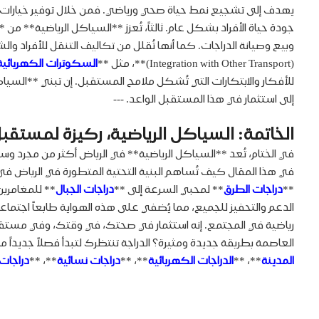
يهدف إلى تشجيع نمط حياة صحي ورياضي. فمن خلال توفير خيارات تنقل
وبيع وصيانة الدراجات. كما أنها تُقلل من تكاليف التنقل للأفراد 
(Integration with Other Transport)**، مثل **
السكوترات الكهربائية
للأفكار والابتكارات التي تُشكل ملامح المستقبل. إن تبني **السياك
إلى استثمار في هذا المستقبل الواعد. ---
الخاتمة: السياكل الرياضية، ركيزة لمستقب
في الختام، تُعد **السياكل الرياضية** في الرياض أكثر من مجرد و
في هذا المقال كيف تُساهم البنية التحتية المتطورة في الرياض في
**
دراجات الطرق
** لمحبي السرعة إلى **
دراجات الجبال
** للمغامرين
الدعم والتحفيز للجميع، مما يُضفي على هذه الهواية طابعاً اجتماع
رياضية في المجتمع. إنه استثمار في صحتك، في وقتك، وفي مستقب
العاصمة بطريقة جديدة ومثيرة؟ الدراجة تنتظرك لتبدأ فصلاً جديدا
المدينة
**، **
الدراجات الكهربائية
**، **
دراجات نسائية
**، **
دراجات