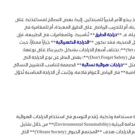
يبدو الأمر مُحيراً للمبتدئين. إليك بعض النصائح لمساعدتك على
 استخدام الدراجة للتنقل اليومي في المدينة، أم للتدريب الرياضي على الطرق المعبدة، أم للمغامرة في
لة، فـ **
دراجة الطرق
** تُناسبك. وللمغامرات في الطبيعة، فإن
الدراجة الكهربائية
** خياراً ممتازاً، حيث
تُوفر مساعدة في الدواسة وتُقلل الجهد المبذول، مما يُمكنك من الاستمتاع بفوائد الركوب دون إجهاد. ثالثاً، **ضع ميزانية مناسبة (Set a Budget)**: تختلف أسعار الدراجات بشكل كبير بناءً على نوعها،
العلامة التجارية، والمواد المستخدمة. يُمكنك العثور على دراجات عالية الجودة بأسعار معقولة تُناسب احتياجاتك وميزانيتك. رابعاً، **لا تنسَ الأمان (Don't Forget Safety)**: بغض النظر عن نوع الدراجة التي
مثل **
دراجات هوائية نسائية
** مُصممة لتناسب التشريح النسائي
ة** في الرياض لأعوام قادمة، ويُثبت أن الدراجة المناسبة تُحوّل
ض إلى مدينة مستدامة وذكية. يُقدم التوسع في استخدام الدراجات الهوائية
والكهربائية حلاً حقيقياً للعديد من التحديات الحضرية ويُساهم في تحقيق أهداف الرؤية الطموحة. أولاً، تُعزز **السياكل الرياضية** من **الاستدامة البيئية (Environmental Sustainability)** من خلال تقليل
الانبعاثات الكربونية الناتجة عن المركبات، مما يُساهم في تحسين جودة الهواء وخلق بيئة أنظف وأكثر صحة للمواطنين والمقيمين. ثانياً، تُدعم الدراجات هدف **المجتمع الحيوي (Vibrant Society)** الذي