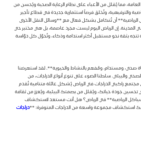
امة، مما يُقلل من الأعباء على نظام الرعاية الصحية ويُحسن من
لاقتصاد المزدهر (Thriving Economy)**، حيث تُشجع على السياحة الرياضية والترفيهية، وتُخلق فرصاً استثمارية جديدة في قطاع تأجير
ل الرياضية** أن تُتكامل بشكل فعال مع **وسائل النقل الأخرى
 في المدينة. إن الرياض اليوم ليست مجرد عاصمة، بل هي مختبر حي
ة تتجه بثقة نحو مستقبل أكثر استدامة وذكاء، وتُحوّل كل دوّاسة
ياة صحي، ومستدام، ومُفعم بالنشاط والحيوية**. لقد استعرضنا
صحي والبيئي. سلطنا الضوء على تنوع أنواع الدراجات، من
تمع راكبي الدراجات في الرياض يُشكل عائلة متنامية تُقدم
ي تحسين جودة حياتك، ويُقلل من بصمتك البيئية، ويُعزز من ثقافة
السياكل الرياضية** في الرياض؟ هل أنت مستعد لاستكشاف
يُمكنك استكشاف مجموعة واسعة من الدراجات المتوفرة: **
دراجات