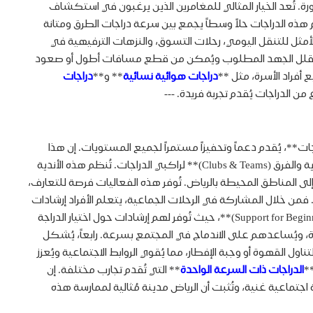
رة. تُعد الخيار المثالي للمغامرين الذين يرغبون في استكشاف
م هذه الدراجات حلاً وسطاً يجمع بين سرعة دراجات الطرق ومتانة
لأمثل للتنقل اليومي، رحلات التسوق، والنزهات الترفيهية في
ما يُقلل الجهد المطلوب ويُمكن من قطع مسافات أطول أو صعود
 أفراد الأسرة، مثل **
دراجات هوائية نسائية
** و**
دراجات
 الدراجات يُقدم تجربة فريدة. ---
*، يُقدم دعماً وتحفيزاً مستمراً لجميع المستويات. إن هذا
المجتمع يُعد جزءاً لا يتجزأ من ثقافة ركوب الدراجات في العاصمة، ويُضفي عليها طابعاً اجتماعياً فريداً. أولاً، تُوجد في الرياض **العديد من الأندية والفرق (Clubs & Teams)** لراكبي الدراجات. تُنظم هذه الأندية
 المناطق المحيطة بالرياض. تُوفر هذه الفعاليات فرصة للتعارف،
ات، وتحسين المهارات في بيئة مُحفزة وآمنة. ثانياً، تُعزز هذه التجمعات من **الوعي بالسلامة وقوانين المرور (Safety Awareness)**. فمن خلال المشاركة في الرحلات الجماعية، يتعلم الأفراد إرشادات
السلامة الأساسية، مثل ارتداء الخوذة، والالتزام بقواعد المرور، والتواصل مع الآخرين على الطريق. ثالثاً، تُقدم هذه النوادي **دعماً للمبتدئين (Support for Beginners)**، حيث تُوفر لهم إرشادات حول اختيار الدراجة
ة، ويُساعدهم على الاندماج في المجتمع بسرعة. رابعاً، يُشكل
تهاء من الرحلات، غالباً ما يتجمع الأعضاء لتناول القهوة أو وجبة الإفطار، مما يُقوي الروابط الاجتماعية ويُعزز
**
الدراجات ذات السرعة الواحدة
** التي تُقدم تجارب مختلفة. إن
اجتماعية غنية، وتُثبت أن الرياض مدينة مُثالية لممارسة هذه