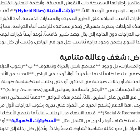
 وتتميز بإطاراتها السميكة ذات النقوش العميقة، وأنظمة التعليق المُتطو
دروب الوعرة في الأودية. ثالثاً، **
دراجات المدينة (Hybrid Bikes)
**: تُقد
ت تُناسب القيادة على الطرق المعبدة والمسارات الخفيفة. تُعد الخيار ا
د هذه الدراجات بمحرك كهربائي يُقدم مساعدة للراكب أثناء الدواسة، م
وب الدراجات دون الحاجة إلى بذل جهد كبير. خامساً، تُوجد أيضاً خيارات لجميع
التنوع يضمن وجود دراجة تُناسب كل فرد في الرياض، ويُثبت أن كل نوع من
اض: شغف وعائلة متنامية
والمسارات، بل وجود **مجتمع نابض بالحياة وشغوف** ب**ركوب الدراجات*
ينة، أو رحلات صباحية في الحدائق، أو حتى رحلات استكشافية طويلة إلى
تبادل الخبر
 هذا الدعم يُشجع المزيد من الأفراد على تجربة ركوب الدراجات لأول مر
هذا المجتمع منصة **للتبادل الاجتماعي والترفيهي (Social & Recreational Exchange)**. فبعد الان
ات استكشاف أنواع أخرى من التنقل مثل **
السكوترات الكهربائية
** أو 
 بل هو عائلة متنامية تُشارك شغفاً واحداً، وتُحوّل كل رحلة إلى تجربة 