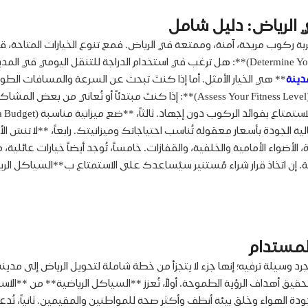
 الرياض: دليل شامل
 ركوب مريحة، آمنة، وممتعة في الرياض. فمع تنوع الخيارات المتاحة، قد 
اتخاذ قرار شراء مُستنير. أولاً، **حدد الغرض من الاستخدام (Determine Your Purpose)**: هل ترغب في
مدينة
** هي الخيار الأمثل. أما إذا كنتَ تبحث عن السرعة والمسافات الطوي
لأضواء الأمامية والخلفية، والقفازات. خامساً، تُوجد أيضاً خيارات عائلية، 
. إن اتخاذ قرار شراء مُستنير سيُساعدك على الاستمتاع ب**السياكل الرياضي
لمستدام
رياضية** أكثر من مجرد وسيلة ترفيه؛ إنها جزء لا يتجزأ من خطة شاملة لتحويل الريا