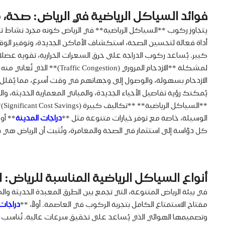
فوائد السياكل الرياضية في الرياض: صحة، م
يتجاوز ركوب **السياكل الرياضية** في الرياض كونه مجرد نشاط تر
كبير. يُساعد ركوب الدراجة على حرق السعرات الحرارية، تقوية عضلات 
لمشكلة **الازدحام المرور
يُمكنك رؤية تفاصيل الأحياء الجديدة، والمباني المعمارية الحديثة، و
**
الوسيلة، خاصة مع توفر خيارات متنوعة مثل **
دراجات المدينة
** أو
كل دوّاسة إلى استثمار في الصحة والمغامرة، وتُثبت أن الرياض هي بي
أنواع السياكل الرياضية المناسبة للرياض: 
في بيئة الرياض المتنوعة، التي تجمع بين الطرق المعبدة الحديثة وا
مفتاح الاستمتاع الكامل بتجربة الركوب في العاصمة. أولاً، **
دراجات الطر
وتصميمها الهوائي الذي يُساعد على تحقيق سرعات عالية. تُناسب هذ