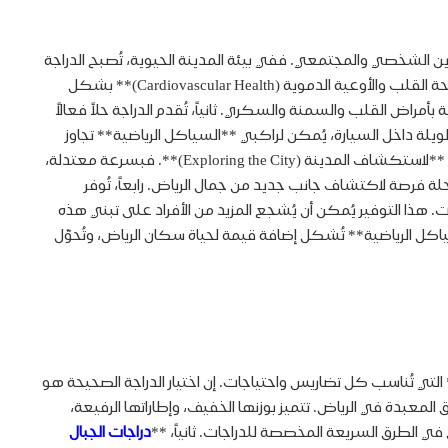
 الشخصي والمجتمعي. ففي بيئة المدينة الحيوية، تُصبح الدراجة
أداة فعالة لتحسين الصحة، استكشاف الأماكن الجديدة، وتوفير الوقت والمال. أولاً، تُعد **السياكل الرياضية** تمريناً بدنياً ممتازاً يُعزز من **صحة القلب والأوعية الدموية (Cardiovascular Health)** بشكل
راض القلب والسمنة والسكري. ثانياً، تُقدم الدراجة حلاً فعالاً
اً من قضاء ساعات طويلة داخل السيارة، يُمكن لراكبي **السياكل الرياضية** تجاوز
الازدحام بسهولة، والوصول إلى وجهاتهم في وقت أسرع، مما يُقلل من التوتر ويزيد من الإنتاجية. ثالثاً، تُعد **السياكل الرياضية** وسيلة رائعة **لاستكشاف المدينة (Exploring the City)**. فبسرعة معتدلة،
حلة فرصة لاكتشاف جانب جديد من جمال الرياض. رابعاً، تُوفر
ليف الصيانة الدورية للمركبات. هذا التوفير يُمكن أن يُشجع المزيد من الأفراد على تبني هذه
السياكل الرياضية** تُشكل إضافة قيمة لحياة سكان الرياض، وتُحوّل
التي تُناسب كل تضاريس واحتياجات. إن اختيار الدراجة الصحيحة هو
ق المعبدة في الرياض. تتميز بوزنها الخفيف، وإطاراتها الرفيعة،
 الطرق السريعة المخصصة للدراجات. ثانياً، **
دراجات الجبال