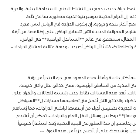
 حياة جديد، يجمع بين النشاط البدني، الاستدامة البيئية، والحرية
إن التزام المدينة بتوفير بنية تحتية متطورة، بما في ذلك
جتمع أكثر صحة وحيوية. إن ركوب الدراجة في الرياض ليس مجرد
ريع العمرانية الجديدة التي تتسابق الرياض على إطلاقها. من أزقة
 المقال، سنتعمق في عالم **السياكل الرياضية** في الرياض،
وتطلعاتك، مُثبتًا أن الرياض أصبحت وجهة مثالية لعشاق الدراجات،
ثر جاذبية وأماناً. هذه الجهود هي جزء لا يتجزأ من رؤية
لتعزيز جودة الحياة والارتقاء بأسلوب عيش السكان. أولاً، تُقدم المدينة **مسارات مخصصة وآمنة (Dedicated & Safe Paths)** في العديد من المناطق الرئيسية. ففي حدائق مثل وادي حنيفة،
ارات. تُعد هذه المسارات نقاط جذب رئيسية للعائلات والأفراد على
 الخضراء والحدائق التي تُدمج في تصاميمها مسارات ل**السياكل
نية الجديدة تخصيص أجزاء من أرصفتها لراكبي الدراجات، مما يُساهم
في ربط الأحياء ببعضها البعض ويُسهل التنقل اليومي. رابعاً، تُوجد أيضاً جهود مُستمرة لتطوير **نظام نقل متكامل (Integrated Transport System)** يربط بين وسائل النقل العام والدراجات. يُمكن أن تُشجع
تهم. إن هذا التطور في البنية التحتية يُعد استثماراً حقيقياً
، وتُشجعك على أن تُصبح جزءاً من هذه الثورة. ---