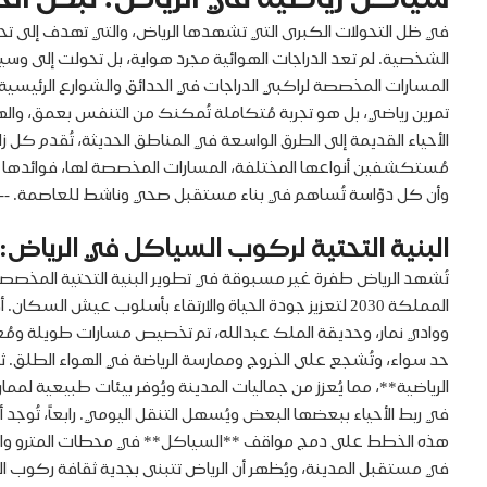
في ظل التحولات الكبرى التي تشهدها الرياض، والتي تهدف إلى تحويله
الشخصية. لم تعد الدراجات الهوائية مجرد هواية، بل تحولت إلى وسيل
المسارات المخصصة لراكبي الدراجات في الحدائق والشوارع الرئيسية،
تمرين رياضي، بل هو تجربة مُتكاملة تُمكنك من التنفس بعمق، والهر
الأحياء القديمة إلى الطرق الواسعة في المناطق الحديثة، تُقدم ك
مُستكشفين أنواعها المختلفة، المسارات المخصصة لها، فوائدها الصح
وأن كل دوّاسة تُساهم في بناء مستقبل صحي وناشط للعاصمة. ---
البنية التحتية لركوب السياكل في الرياض:
تُشهد الرياض طفرة غير مسبوقة في تطوير البنية التحتية المخصصة ل
ووادي نمار، وحديقة الملك عبدالله، تم تخصيص مسارات طويلة ومُعبدة
حد سواء، وتُشجع على الخروج وممارسة الرياضة في الهواء الطلق. ثا
الرياضية**، مما يُعزز من جماليات المدينة ويُوفر بيئات طبيعية لمم
هذه الخطط على دمج مواقف **السياكل** في محطات المترو والحافلات، م
في مستقبل المدينة، ويُظهر أن الرياض تتبنى بجدية ثقافة ركوب الدر