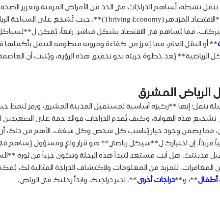
 نشطة، تُساهم الدراجات في الحد من الأمراض المزمنة وتعزيز الصحة الع
جودة حياة الأفراد بشكل عام. ثالثاً، تُعزز **السياكل الرياضية** من **ا
والشركات، مما يُساهم في الاقتصاد بشكل مباشر. رابعاً، يُمكن ل**لسياك
** أو النقل العام، مما يُعزز من كفاءة ومرونة منظومة التنقل بأكملها
ل الرياضية** يُعد خطوة جريئة نحو تحقيق هذه الرؤية، ويُثبت أن العاصم
ل الرياض المشرق
سيلة تنقل؛ إنها **ركيزة أساسية لمستقبل المدينة المشرق، ورمز لنمط ح
 تشجيع هذه الهواية، وكيف تُقدم الدراجات فوائد جمة على الصعيدين ال
، مما يضمن وجود خيار يُناسب كل شخص وكل شغف. الأهم من ذلك، أن مج
ياً فريداً. إن اختيارك ل**سيكل رياضي** هو قرار واعٍ ومسؤول يُساهم ف
ل مدينتك. هل أنت مستعد لتبدأ هذه الرحلة وتكون جزءاً من ثورة **
ً من المغامرات. للمزيد من المعلومات ولاكتشاف الدراجة المثالية لك، 
 أطفال
**، و**
دراجات أخرى
**. اختر دراجتك، وابدأ رحلتك في الرياض.