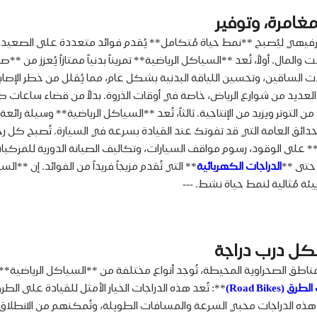
غامرة، وتوفير
فيهي ليُصبح **نمط حياة مُتكامل** يُقدم فوائد متعددة على الصعيدين
الساقين، وتحسين اللياقة البدنية بشكل عام، مما يُقلل من خطر الإصابة بأم
ي (Traffic Congestion)** الذي تُعاني منه العديد من شوارع الرياض، خاصة في أوقات الذروة. بدل
الحدائق العامة التي قد تفوتك عند القيادة بسرعة في السيارة. تُصبح كل ر
السياكل الرياضية** **تكاليف كبيرة (Significant Cost Savings)** على الوقود، رسوم مواقف السيارات، وتكا
 حتى **
الدراجات الكهربائية
** التي تُقدم مزيجاً فريداً من الفوائد. إن **
ئة مُثالية لنمط حياة نشط. ---
لكل درب دراجة
لمناطق الصحراوية المحيطة، تُوجد أنواع مختلفة من **السياكل الرياضية** 
ق (Road Bikes)
**: تُعد هذه الدراجات الخيار الأمثل للقيادة على الطر
ه الدراجات محبي السرعة والمسافات الطويلة، وتُمكنهم من الانطلاق في