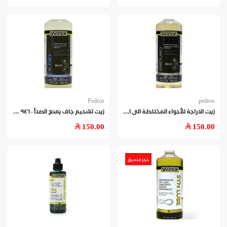
Pedros
pedros
زيت
الدراجة للأجواء المختلطة الى الرطبة - ٩٤٦ مل
زيت
تشحيم جاف يمنع الصدأ - ٩٤٦ مل
150.00
150.00
حجز مسبق