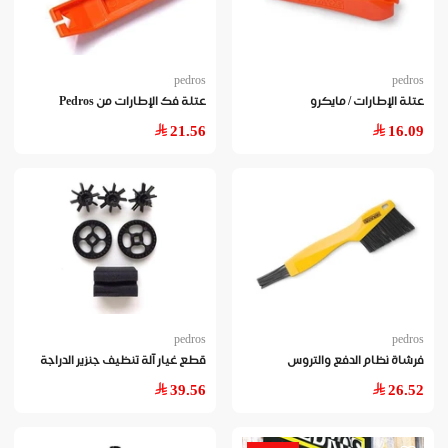
pedros
pedros
عتلة الإطارات / مايكرو
عتلة فك الإطارات من Pedros
21.56
16.09
pedros
pedros
فرشاة نظام الدفع والتروس
قطع غيار آلة تنظيف جنزير الدراجة
39.56
26.52