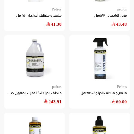
Pedros
pedros
مزيل الشحوم - ٤٧٣مل
ملمع و منظف الدراجة - ٢٤٠ مل
41.30
43.48
pedros
Pedros
منظ
ف الدراجة 13 مذيب الدهون - ٣.٧ لتر
ملمع و منظف الدراجة - ٤٧٣مل
243.91
60.00