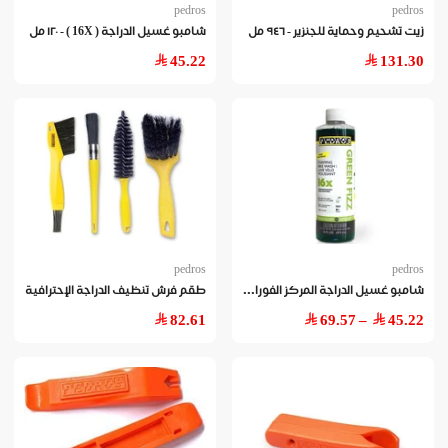
pedros
pedros
زيت تشحيم وحماية للجنزير - ٩٤٦ مل
شامبو غسيل الدراجة ( 16X ) - ١٢٠ مل
45.22
131.30
pedros
pedros
شام
بو غسيل الدراجة المركز الفوران الأخضر ( 16X )
طقم فرش تنظيف الدراجة الإحترافية
82.61
– 69.57
45.22