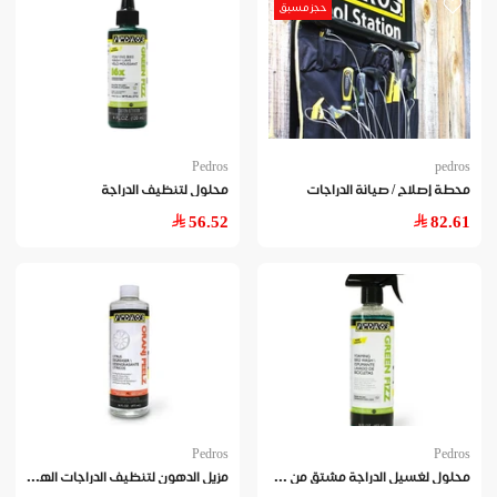
حجز مسبق
Pedros
pedros
محطة إصلاح / صيانة الدراجات
محلول لتنظيف الدراجة
56.52
82.61
Pedros
Pedros
محل
ول لغسيل الدراجة مشتق من مواد نباتية - ٤٧٣مل
مزي
ل الدهون لتنظيف الدراجات الهوائية