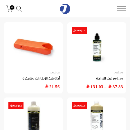
0
حجز مسبق
pedros
pedros
pedros زيت الدراجة
أداه فك الإطارات / مايكرو
21.56
– 131.03
37.83
حجز مسبق
حجز مسبق