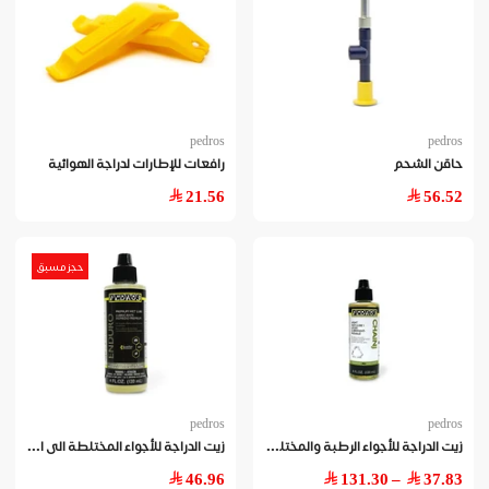
pedros
pedros
حاقن الشحم
رافعات للإطارات لدراجة الهوائية
21.56
56.52
حجز مسبق
pedros
pedros
زيت
الدراجة للأجواء الرطبة والمختلطة
زيت
الدراجة للأجواء المختلطة الى الرطبة - ١٢٠ مل
46.96
– 131.30
37.83