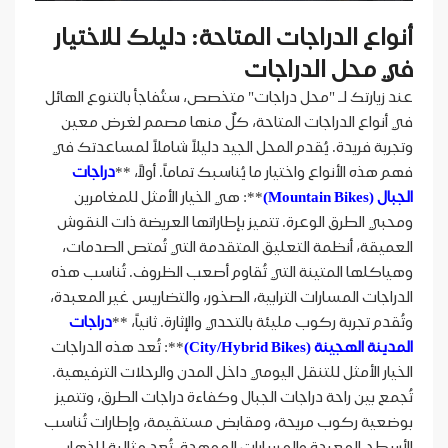
أنواع الدراجات المتاحة: دليلك للاختيار
في محل الدراجات
عند زيارتك لـ "محل دراجات" متخصص، ستُفاجأ بالتنوع الهائل
في أنواع الدراجات المتاحة، كلٌ منها مصمم لغرض معين
وتجربة فريدة. يُقدم المحل الجيد دليلاً شاملاً لمساعدتك في
فهم هذه الأنواع واختيار ما يُناسبك تماماً. أولاً، **
دراجات
الجبال (Mountain Bikes)
**: هي الخيار الأمثل للمغامرين
ومحبي الطرق الوعرة. تتميز بإطاراتها العريضة ذات النقوش
العميقة، أنظمة التعليق المتقدمة التي تُمتص الصدمات،
وهياكلها المتينة التي تُقاوم أصعب الظروف. تُناسب هذه
الدراجات المسارات الترابية، الصخور، والتضاريس غير المعبدة،
وتُقدم تجربة ركوب مليئة بالتحدي والإثارة. ثانياً، **
دراجات
المدينة الهجينة (City/Hybrid Bikes)
**: تُعد هذه الدراجات
الخيار الأمثل للتنقل اليومي داخل المدن والرحلات الترفيهية.
تُجمع بين راحة دراجات الجبال وكفاءة دراجات الطرق، وتتميز
بوضعية ركوب مريحة، ومقابض مستقيمة، وإطارات تُناسب
الأسطح المعبدة والمسارات الممهدة. تُعد مثالية للذهاب