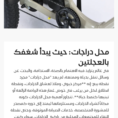
محل دراجات: حيث يبدأ شغفك
بالعجلتين
في عالم يتزايد فيه الاهتمام بالصحة، الاستدامة، والبحث عن
وسائل تنقل بديلة وممتعة، لم يعد "محل دراجات" مجرد
نقطة بيع؛ إنه **مركز حيوي، وملاذ لعشاق الدراجات، ونقطة
انطلاق لكل من يرغب في خوض غمار هذه الرياضة الرائعة أو
تبنيها كنمط حياة**. تتجاوز أهمية محل الدراجات كونه
مكاناً لشراء الدراجات ومستلزماتها ليمتد إلى دوره كمصدر
للمشورة المتخصصة، خدمات الصيانة الموثوقة، وحتى نقطة
التقاء للمجتمعات المحلية من راكبي الدراجات. سواء كنت