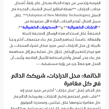
المزمنة ويُحسن من جودة الحياة بشكل عام. رابعاً، تُشكل
محلات الدراجات **نقطة انطلاق لتبني التقنيات الجديدة في
التنقل (Adoption of New Mobility Technologies)**. على
سبيل المثال، تُقدم المحلات الرائدة الآن مجموعة من
**
الدراجات الكهربائية
** و**
السكوترات الكهربائية
**،
مُشجعةً على استخدام هذه الوسائل الصديقة للبيئة
والفعالة. خامساً، يُساهم المحل في بناء مجتمعات أكثر وعياً
بالبيئة. إن محل الدراجات ليس مجرد مكان لشراء المنتجات، بل
هو مركز للتغيير الإيجابي، يُحوّل كل عملية بيع إلى مساهمة
في بناء مدن أفضل وأكثر استدامة للأجيال القادمة، وتُثبت أن
المحل هو فعلاً جزء من رؤية مستقبلية. ---
الخاتمة: محل الدراجات، شريكك الدائم
في كل مغامرة
في الختام، يُمثل "محل دراجات" أكثر من مجرد متجر؛ إنه
**قلب نابض لمجتمع راكبي الدراجات، وشريكك الدائم في
كل مغامرة تخوضها على عجلتين، ومصدرك الموثوق
للمعرفة، الخدمة، والشغف**. لقد استعرضنا في هذا المقال