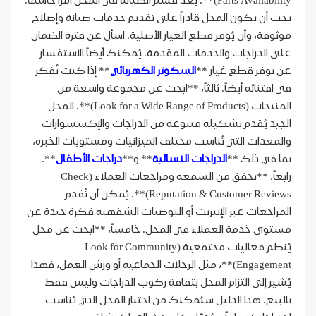
Parts Availability)**. يُعد قسم الصيانة في المحل أمراً حاسماً.
يجب أن يكون المحل قادراً على تقديم خدمات صيانة وإصلاح
موثوقة، وأن يُوفر قطع الغيار الأصلية. اسأل عن فترة الضمان
على الدراجات والخدمات المقدمة. يُمكنك أيضاً الاستفسار
عن توفر قطع غيار **
السكوتر الكهربائي
** إذا كنت تُفكر
في اقتنائه أيضاً. ثالثاً، **ابحث عن مجموعة واسعة من
المنتجات (Look for a Wide Range of Products)**. المحل
الجيد يُقدم تشكيلة متنوعة من الدراجات والإكسسوارات
والمعدات التي تُناسب مختلف الميزانيات ومستويات الخبرة،
بما في ذلك **
الدراجات النسائية
** و**
دراجات الأطفال
**.
رابعاً، **تحقق من السمعة ومراجعات العملاء (Check
Reputation & Customer Reviews)**. يُمكن أن تُقدم
المراجعات عبر الإنترنت أو التوصيات الشفهية فكرة جيدة عن
مستوى خدمة العملاء في المحل. خامساً، **ابحث عن محل
يُنظم فعاليات مجتمعية (Look for Community
Engagement)**، مثل الرحلات الجماعية أو ورش العمل، فهذا
يُشير إلى التزام المحل بثقافة ركوب الدراجات وليس فقط
بالبيع. هذا الدليل سيُمكنك من اختيار المحل الذي يُناسب