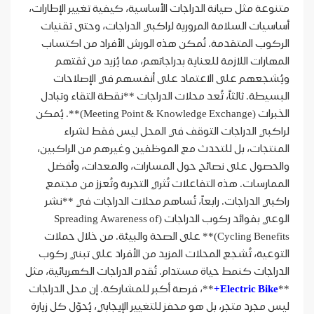
متنوعة مثل صيانة الدراجات الأساسية، كيفية تغيير الإطارات،
أساسيات السلامة المرورية لراكبي الدراجات، وحتى تقنيات
الركوب المتقدمة. تُمكن هذه الورش الأفراد من اكتساب
المهارات اللازمة للعناية بدراجاتهم، مما يُزيد من ثقتهم
ويُشجعهم على الاعتماد على أنفسهم في الإصلاحات
البسيطة. ثالثاً، تُعد محلات الدراجات **نقطة التقاء وتبادل
الخبرات (Meeting Point & Knowledge Exchange)**. يُمكن
لراكبي الدراجات التوقف في المحل ليس فقط لشراء
المنتجات، بل للتحدث مع الموظفين وغيرهم من الراكبين،
والحصول على نصائح حول المسارات، والمعدات، وأفضل
الممارسات. هذه التفاعلات تُثري التجربة وتُعزز من مجتمع
راكبي الدراجات. رابعاً، تُساهم محلات الدراجات في **نشر
الوعي بفوائد ركوب الدراجات (Spreading Awareness of
Cycling Benefits)** على الصحة والبيئة. من خلال حملات
التوعية، تُشجع المحلات المزيد من الأفراد على تبني ركوب
الدراجات كنمط حياة مستدام. تُقدم الدراجات الكهربائية، مثل
**
Electric Bike+
**، فرصة أكبر للمشاركة. إن محل الدراجات
ليس مجرد متجر، بل هو محفز للتغيير الإيجابي، يُحوّل كل زيارة