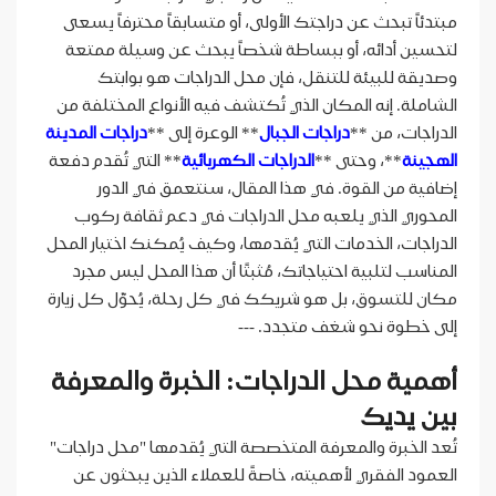
مبتدئاً تبحث عن دراجتك الأولى، أو متسابقاً محترفاً يسعى
لتحسين أدائه، أو ببساطة شخصاً يبحث عن وسيلة ممتعة
وصديقة للبيئة للتنقل، فإن محل الدراجات هو بوابتك
الشاملة. إنه المكان الذي تُكتشف فيه الأنواع المختلفة من
الدراجات، من **
دراجات الجبال
** الوعرة إلى **
دراجات المدينة
الهجينة
**، وحتى **
الدراجات الكهربائية
** التي تُقدم دفعة
إضافية من القوة. في هذا المقال، سنتعمق في الدور
المحوري الذي يلعبه محل الدراجات في دعم ثقافة ركوب
الدراجات، الخدمات التي يُقدمها، وكيف يُمكنك اختيار المحل
المناسب لتلبية احتياجاتك، مُثبتًا أن هذا المحل ليس مجرد
مكان للتسوق، بل هو شريكك في كل رحلة، يُحوّل كل زيارة
إلى خطوة نحو شغف متجدد. ---
أهمية محل الدراجات: الخبرة والمعرفة
بين يديك
تُعد الخبرة والمعرفة المتخصصة التي يُقدمها "محل دراجات"
العمود الفقري لأهميته، خاصةً للعملاء الذين يبحثون عن