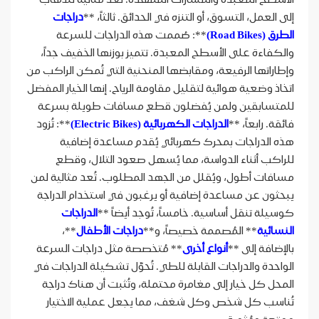
إلى العمل، التسوق، أو التنزه في الحدائق. ثالثاً، **
دراجات
الطرق (Road Bikes)
**: صُممت هذه الدراجات للسرعة
والكفاءة على الأسطح المعبدة. تتميز بوزنها الخفيف جداً،
وإطاراتها الرفيعة، ومقابضها المنحنية التي تُمكن الراكب من
اتخاذ وضعية هوائية لتقليل مقاومة الرياح. إنها الخيار المفضل
للمتسابقين ولمن يُفضلون قطع مسافات طويلة بسرعة
فائقة. رابعاً، **
الدراجات الكهربائية (Electric Bikes)
**: تُزود
هذه الدراجات بمحرك كهربائي يُقدم مساعدة إضافية
للراكب أثناء الدواسة، مما يُسهل صعود التلال، وقطع
مسافات أطول، ويُقلل من الجهد المطلوب. تُعد مثالية لمن
يبحثون عن مساعدة إضافية أو يرغبون في استخدام الدراجة
كوسيلة تنقل أساسية. خامساً، تُوجد أيضاً **
الدراجات
النسائية
** المُصممة خصيصاً، و**
دراجات الأطفال
**،
بالإضافة إلى **
أنواع أخرى
** مُتخصصة مثل دراجات السرعة
الواحدة والدراجات القابلة للطي. تُحوّل تشكيلة الدراجات في
المحل كل خيار إلى مغامرة محتملة، وتُثبت أن هناك دراجة
تُناسب كل شخص وكل شغف، مما يجعل عملية الاختيار