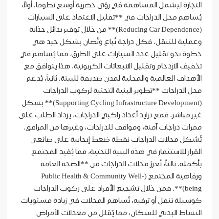
التجارة ليشمل المساهمة في رؤى حضرية أوسع نطوما. أولاً،
يُساهم محل الدراجات في **تقليل الاعتماد على السيارات
(Reducing Car Dependence)** من خلال توفير بدائل جذابة
وعملية للتنقل. فكل دراجة تُباع وتُصان بشكل جيد هي
خطوة نحو تقليل عدد السيارات على الطرق، مما يُساهم في
تخفيف الازدحام وتقليل الانبعاثات الكربونية. هذا يتوافق مع
الأهداف العالمية والمحلية لمدن صديقة للبيئة. ثانياً، يُدعم
محل الدراجات **تطوير البنية التحتية لركوب الدراجات
(Supporting Cycling Infrastructure Development)** بشكل
غير مباشر. فمع تزايد أعداد راكبي الدراجات، يزداد الطلب على
ممرات دراجات آمنة، ومواقف للدراجات، وغيرها من المرافق.
تُشكل محلات الدراجات نقطة ضغط إيجابية على صانعي
القرار للاستثمار في هذه البنية التحتية، مما يُفيد المجتمع
بأكمله. ثالثاً، تُعزز محلات الدراجات من **الصحة العامة
ورفاهية المجتمع (Public Health & Community Well-
being)**. فمن خلال تشجيع الأفراد على ركوب الدراجات
كوسيلة تنقل أو ترفيه، تُساهم المحلات في زيادة مستويات
النشاط البدني للسكان، مما يُقلل من معدلات الأمراض