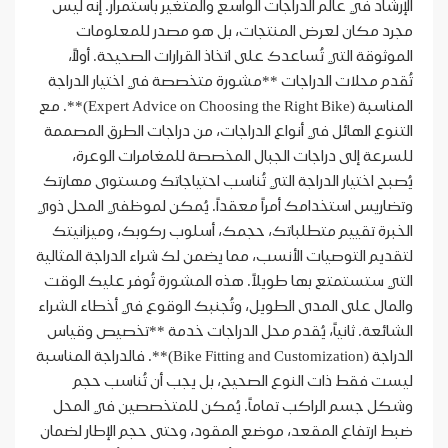
الإرشاد في عالم الدراجات الواسع والمتغير باستمرار. إنه ليس
مجرد مكان لعرض المنتجات، بل هو مصدر للمعلومات
الموثوقة التي تُساعدك على اتخاذ القرارات الصحيحة. أولاً،
تُقدم محلات الدراجات **مشورة متخصصة في اختيار الدراجة
المناسبة (Expert Advice on Choosing the Right Bike)**. مع
التنوع الهائل في أنواع الدراجات، من دراجات الطرق المصممة
للسرعة إلى دراجات الجبال المخصصة للمغامرات الوعرة،
يُصبح اختيار الدراجة التي تُناسب احتياجاتك ومستوى مهارتك
وتضاريس استخدامك أمراً معقداً. يُمكن لموظفي المحل ذوي
الخبرة تقييم متطلباتك، حجمك، أسلوب ركوبك، وميزانيتك
لتقديم التوصيات الأنسب، مما يضمن لك شراء الدراجة المثالية
التي ستستمتع بها طويلاً. هذه المشورة تُوفر عليك الوقت
والمال على المدى الطويل، وتُجنبك الوقوع في أخطاء الشراء
الشائعة. ثانياً، يُقدم محل الدراجات خدمة **تخصيص وقياس
الدراجة (Bike Fitting and Customization)**. فالدراجة المناسبة
ليست فقط ذات النوع الصحيح، بل يجب أن تُناسب حجم
وشكل جسم الراكب تماماً. يُمكن للمتخصصين في المحل
ضبط ارتفاع المقعد، موضع المقود، وحتى حجم الإطار لضمان