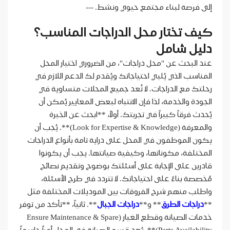
إلى فرصة لبناء مجتمع حيوي ونشط. ---
كيف تختار محل الدراجات المناسب؟
دليل شامل
عند البحث عن "محل دراجات"، من الضروري اختيار المحل
المناسب الذي يُلبي احتياجاتك ويُقدم لك الدعم اللازم في
رحلتك مع الدراجات. لا تُعد جميع المحلات متساوية في
الجودة والخدمة، لذا فإن الانتباه لبعض المعايير يُمكن أن
يُحدث فرقاً كبيراً في تجربتك. أولاً، **ابحث عن الخبرة
والمعرفة (Look for Expertise & Knowledge)**. يُجب أن
يكون الموظفون في المحل على دراية تامة بأنواع الدراجات
المختلفة، مكوناتها، وكيفية صيانتها. يجب أن يكونوا
قادرين على الإجابة على أسئلتك بوضوح وتقديم نصائح
مُخصصة بناءً على احتياجاتك. لا تتردد في طرح الأسئلة،
واطلب منهم شرح الفروقات بين الموديلات المختلفة مثل
**
دراجات الطرق
** و**
دراجات الجبال
**. ثانياً، **تأكد من توفر
خدمات الصيانة وقطع الغيار (Ensure Maintenance & Spare