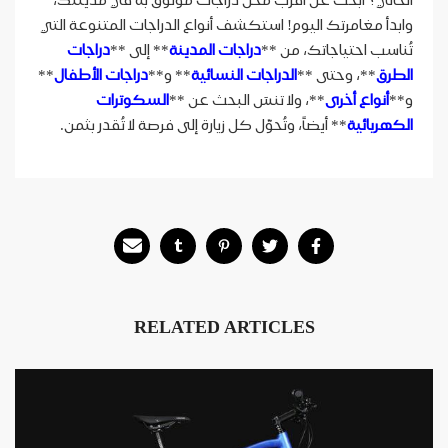
وابدأ مغامرتك اليوم! استكشف أنواع الدراجات المتنوعة التي
تُناسب احتياجاتك، من **
دراجات المدينة
** إلى **
دراجات
الطرق
**، وحتى **
الدراجات النسائية
** و**
دراجات الأطفال
**
و**
أنواع أخرى
**، ولا تنسَ البحث عن **
السكوترات
الكهربائية
** أيضاً، وتُحوّل كل زيارة إلى فرصة لا تُقدر بثمن.
RELATED ARTICLES