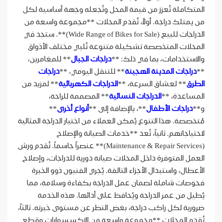
المتكاملة تُعزز من قيمة المحل وتُجعله وجهة أساسية لكل
من يمتلك دراجة. أولاً، تُقدم المحلات **مجموعة واسعة من
الدراجات للبيع (Wide Range of Bikes for Sale)**. ستجد في
المحلات المتخصصة تشكيلة متنوعة تُلبي مختلف الأذواق
والاستخدامات، بما في ذلك: **
دراجات الجبال
** للمغامرين،
**
دراجات المدينة الهجينة
** للتنقل اليومي، **
دراجات
الطرق
** لعشاق السرعة، **
الدراجات الكهربائية
** لمزيد من
المساعدة، **
الدراجات النسائية
** المصممة للراحة،
و**
دراجات الأطفال
**، بالإضافة إلى **
أنواع أخرى
**
مُتخصصة. هذا التنوع يُمكن العملاء من اختيار الدراجة المثالية
لاحتياجاتهم. ثانياً، تُعد **خدمات الصيانة والإصلاح
(Maintenance & Repair Services)** عنصراً حاسماً. تُقدم ورش
العمل المتوفرة داخل المحلات صيانة دورية للدراجات، وإصلاح
الأعطال، واستبدال الأجزاء التالفة. يُجري الفنيون ذوو الخبرة
فحوصات شاملة لضمان عمل الدراجة بكفاءة وسلامة، مما
يُطيل من عمر الدراجة ويُحافظ على أدائها. هذه الخدمة
ضرورية لكل راكب دراجة، بغض النظر عن مستوى خبرته. ثالثاً،
تُقدم المحلات **مجموعة واسعة من الإكسسوارات وقطع