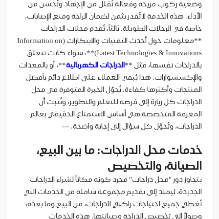
وضعية ركوب مريحة وفعالة تُقلل من الإجهاد وتُحسن من
الأداء. هذه الخدمة لا تُقدر بثمن لضمان الراحة ومنع الإصابات،
خاصة في الرحلات الطويلة. ثالثاً، تُقدم محلات الدراجات
**معلومات حول أحدث التقنيات والابتكارات (Information on
Latest Technologies & Innovations)**، سواء كانت تتعلق
بالدراجات نفسها، مثل **
الدراجات الكهربائية
**، أو بالمعدات
والإكسسوارات. هذا يُبقي العملاء على اطلاع دائم بأفضل
المنتجات وأكثرها كفاءة. تُحوّل الخبرة المتوفرة في محل
الدراجات كل زيارة إلى فرصة للتعلم والتطوير، وتُثبت أن
المعرفة المتخصصة هي أساس الاستمتاع الحقيقي بعالم
الدراجات، وتُحوّل كل سؤال إلى إجابة واضحة. ---
خدمات محل الدراجات: ما بين البيع،
الصيانة، والتخصيص
يتجاوز دور "محل دراجات" مجرد كونه مكاناً لشراء الدراجات
الجديدة، ليمتد إلى تقديم مجموعة شاملة من الخدمات التي
تُغطي جميع احتياجات راكبي الدراجات، من البيع وما بعده،
وصولاً إلى تخصيص الدراجة وصيانتها. هذه الخدمات