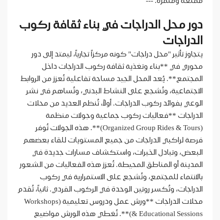
ممتعة ومُثمرة. ---
دور محل الدراجات في بناء ثقافة ركوب
الدراجات
يتجاوز تأثير "محل دراجات" كونه مركزاً تجارياً، ليمتد إلى دور
محوري في **بناء وتغذية ثقافة ركوب الدراجات داخل
المجتمع**. يُعد المحل الجيد مساحة تفاعلية تُعزز من الروابط
الاجتماعية، وتُشجع على النشاط البدني، وتُساهم في نشر
الوعي بفوائد ركوب الدراجات. أولاً، تُنظم العديد من محلات
الدراجات **فعاليات ركوب جماعية وجولات منظمة
(Organized Group Rides & Tours)**. هذه الجولات تُوفر
فرصة لراكبي الدراجات من جميع المستويات للقاء بعضهم
البعض، وتبادل الخبرات، واستكشاف مسارات جديدة في
المدينة أو المناطق المحيطة. تُعزز هذه الفعاليات من الشعور
بالانتماء للمجتمع، وتُشجع على الاستمرارية في ركوب
الدراجات، وتُكسر روتين الوحدة في الركوب الفردي. ثانياً، تُقدم
محلات الدراجات **ورش عمل ودروس تعليمية (Workshops
& Educational Sessions)**. تُغطي هذه الورش مواضيع