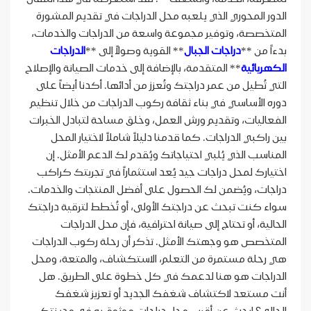
الدور المحوري الذي يلعبه محل الدراجات في تقديم المشورة
المتخصصة، وتوفير مجموعة واسعة من الدراجات والخدمات،
بدءاً من **
دراجات الجبال
** القوية وصولاً إلى **
الدراجات
الكهربائية
** المتقدمة، بالإضافة إلى خدمات الصيانة والإصلاح
التي تُطيل من عمر دراجتك وتُعزز من أدائها. أكدنا أيضاً على
دوره الأساسي في بناء ثقافة ركوب الدراجات من خلال تنظيم
الفعاليات، وتقديم ورش العمل، وخلق مساحة لتبادل الخبرات
بين راكبي الدراجات. كما قدمنا دليلاً شاملاً لاختيار المحل
المناسب الذي يُلبي احتياجاتك ويُقدم لك الدعم الأمثل. إن
اختيارك لمحل دراجات جيد يُعد استثماراً في تجربتك كراكب
دراجات، ويُضمن لك الحصول على أفضل المنتجات والخدمات.
سواء كنت تبحث عن دراجتك الأولى، أو تُخطط لترقية دراجتك
الحالية، أو تحتاج إلى صيانة احترافية، فإن محل الدراجات
المتخصص هو وجهتك الأمثل. تذكر أن رحلة ركوب الدراجات
هي رحلة مستمرة من التعلم، الاستكشاف، والمتعة، ومحل
الدراجات هو هنا لدعمك في كل خطوة على الطريق. هل
أنت مستعد لاكتشاف شغفك الجديد أو تعزيز شغفك
الحالي؟ ابحث عن أقرب محل دراجات موثوق به في مدينتك،