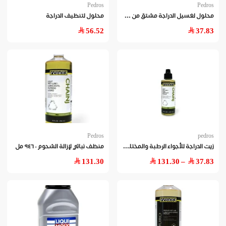
Pedros
Pedros
محل
ول لغسيل الدراجة مشتق من مواد نباتية - ٤٧٣مل
محلول لتنظيف الدراجة
56.52
37.83
Pedros
pedros
زيت
الدراجة للأجواء الرطبة والمختلطة
منظف نباتي لإزالة الشحوم - ٩٤٦ مل
131.30
– 131.30
37.83