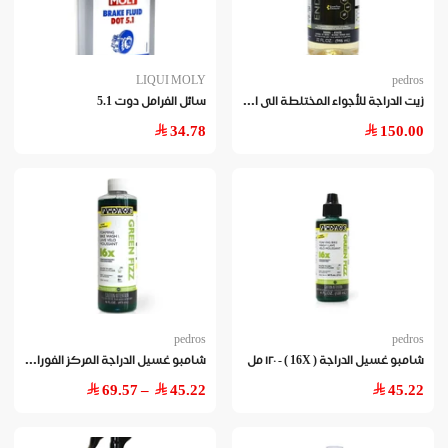
LIQUI MOLY
pedros
زيت
الدراجة للأجواء المختلطة الى الرطبة - ٩٤٦ مل
سائل الفرامل دوت 5.1
34.78
150.00
pedros
pedros
شام
بو غسيل الدراجة المركز الفوران الأخضر ( 16X )
شامبو غسيل الدراجة ( 16X ) - ١٢٠ مل
– 69.57
45.22
45.22