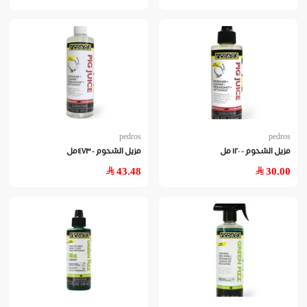
pedros
pedros
مزيل الشحوم - ١٢٠ مل
مزيل الشحوم - ٤٧٣مل
43.48
30.00