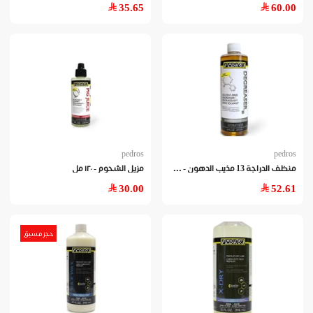
35.65
60.00
pedros
pedros
منظ
ف الدراجة 13 مذيب الدهون - ٤٧٣مل
مزيل الشحوم - ١٢٠ مل
30.00
52.61
حجز مسبق