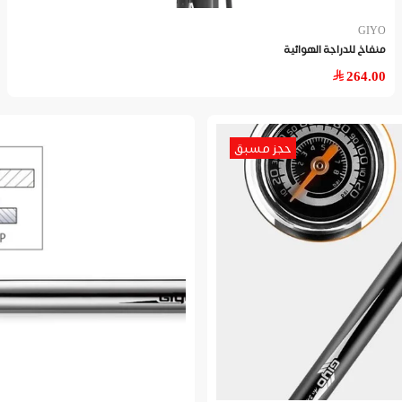
GIYO
منفاخ للدراجة الهوائية
264.00
حجز مسبق