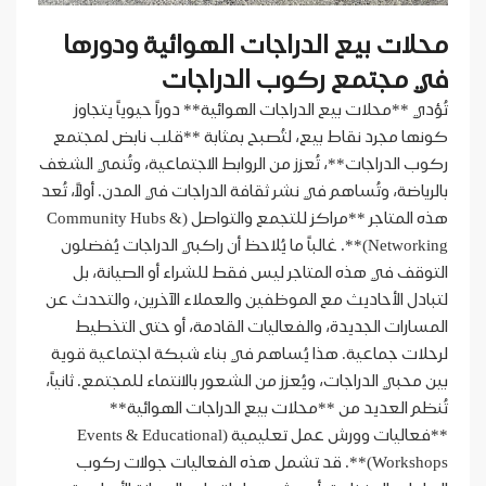
محلات بيع الدراجات الهوائية ودورها
في مجتمع ركوب الدراجات
تُؤدي **محلات بيع الدراجات الهوائية** دوراً حيوياً يتجاوز
كونها مجرد نقاط بيع، لتُصبح بمثابة **قلب نابض لمجتمع
ركوب الدراجات**، تُعزز من الروابط الاجتماعية، وتُنمي الشغف
بالرياضة، وتُساهم في نشر ثقافة الدراجات في المدن. أولاً، تُعد
هذه المتاجر **مراكز للتجمع والتواصل (Community Hubs &
Networking)**. غالباً ما يُلاحظ أن راكبي الدراجات يُفضلون
التوقف في هذه المتاجر ليس فقط للشراء أو الصيانة، بل
لتبادل الأحاديث مع الموظفين والعملاء الآخرين، والتحدث عن
المسارات الجديدة، والفعاليات القادمة، أو حتى التخطيط
لرحلات جماعية. هذا يُساهم في بناء شبكة اجتماعية قوية
بين محبي الدراجات، ويُعزز من الشعور بالانتماء للمجتمع. ثانياً،
تُنظم العديد من **محلات بيع الدراجات الهوائية**
**فعاليات وورش عمل تعليمية (Events & Educational
Workshops)**. قد تشمل هذه الفعاليات جولات ركوب