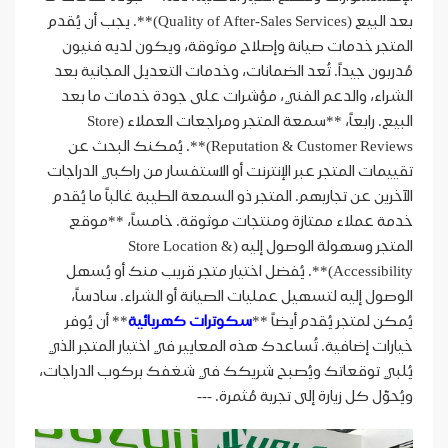
بعد البيع (Quality of After-Sales Services)**. يجب أن يُقدم
المتجر خدمات صيانة وإصلاح موثوقة، ويكون لديه فنيون
مُدربون جيداً. تُعد الضمانات، وخدمات التعديل المجانية بعد
الشراء، والدعم الفني، مؤشرات على جودة خدمات ما بعد
البيع. رابعاً، **سمعة المتجر ومراجعات العملاء (Store
Reputation & Customer Reviews)**. يُمكنك البحث عن
تقييمات المتجر عبر الإنترنت أو الاستفسار من راكبي الدراجات
الآخرين عن تجاربهم. المتجر ذو السمعة الطيبة غالباً ما يُقدم
خدمة عملاء ممتازة ومنتجات موثوقة. خامساً، **موقع
المتجر وسهولة الوصول إليه (Store Location &
Accessibility)**. يُفضل اختيار متجر قريب منك أو يُسهل
الوصول إليه لتسهيل عمليات الصيانة أو الشراء. سادساً،
يُمكن لمتجر يُقدم أيضاً **
سكوترات كهربائية
** أن يُوفر
خيارات إضافية. تُساعدك هذه المعايير في اختيار المتجر الذي
يُلبي توقعاتك ويُصبح شريكك في شغفك بركوب الدراجات،
ويُحوّل كل زيارة إلى تجربة مُثمرة. ---