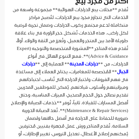
أكثر من مجرد بيع
تُقدم **محلات بيع الدراجات الهوائية** مجموعة واسعة من
الخدمات التي تتجاوز مجرد بيع الدراجات، لتُصبح مراكز
متكاملة لدعم مجتمع ركوب الدراجات وضمان تجربة مُرضية
لكل راكب. هذه الخدمات تُشكل حجر الزاوية في بناء علاقة
طويلة الأمد بين المتجر والعميل، وتُعزز من الثقة والولاء. أولاً،
تُقدم هذه المتاجر **المشورة المتخصصة والتوجيه (Expert
Advice & Guidance)**. فمع التنوع الهائل في أنواع
الدراجات، من **
دراجات المدينة
** العملية إلى **
دراجات
الجبال
** المُخصصة للمغامرات، يحتاج العملاء إلى مساعدة
في فهم الفروقات واختيار الدراجة التي تُناسب احتياجاتهم
وميزانيتهم وأسلوب قيادتهم. يُمكن للموظفين المدربين
تقديم نصائح حول الحجم الصحيح، الميزات المناسبة، وحتى
أفضل المسارات للقيادة. ثانياً، تُوفر **خدمات الصيانة والإصلاح
(Maintenance & Repair Services)**. تُعد الصيانة الدورية
ضرورية للحفاظ على الدراجة في أفضل حالاتها ولضمان
السلامة. تُقدم المتاجر ورش عمل مُجهزة بفنيين مُحترفين
يُمكنهم إصلاح الأعطال، تعديل التروس، تغيير الإطارات، أو