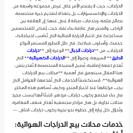
الدراجات، حيث لا يقتصر الأمر على عرض مجموعة واسعة من
الدراجات والإكسسوارات، بل يتعداه لتقديم خبرة متخصصة،
نصائح قيّمة، وخدمات صيانة لا غنى عنها. إن العلاقة بين
الراكب والمتجر هي علاقة بناء ثقة، حيث يُمكن للمتخصصين
مساعدتك في اختيار الدراجة المثالية التي تُناسب احتياجاتك،
حجمك، وأسلوب قيادتك. في ظل التطور المستمر لأنواع
الدراجات، من **
دراجات الجبال
** الوعرة إلى **
دراجات
الطرق
** السريعة، وصولاً إلى **
الدراجات الكهربائية
** التي
تُقدم دفعة إضافية، تُصبح النصيحة المتخصصة لا تُقدر بثمن.
هذا المقال سيتعمق في أهمية **محلات بيع الدراجات
الهوائية**، مُستكشفاً الخدمات التي تُقدمها، العوامل التي
يجب مراعاتها عند اختيار المتجر، وكيف تُساهم هذه المتاجر
في بناء مجتمع ركوب دراجات مزدهر، مُثبتًا أنها ليست مجرد
محلات تجارية، بل هي مراكز مجتمعية تُغذي شغف المغامرة،
وتُحوّل كل زيارة إلى خطوة نحو تجربة ركوب دراجات مُثلى. ---
خدمات محلات بيع الدراجات الهوائية: