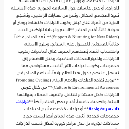
الدراجات المنظمة، أو ورش عمل لتعليم الصيانة الأساسية
للدراجة، أو حتى جلسات حول السلامة المرورية. هذه الأنشطة
تُفيد المجتمع المحلي، وتُعزز من مهارات الراكبين، وتُشجع
المزيد من الأفراد على تبني ركوب الدراجات كنشاط يومي أو
هواية. ثالثاً، تُقدم المتاجر **الدعم والرعاية للراكبين الجدد
(Support & Nurturing for New Riders)**. تُعد المتاجر مكاناً
مثالياً للمبتدئين للحصول على النصائح، وطرح الأسئلة،
واكتساب الثقة. يُمكنهم التعرف على أساسيات ركوب
الدراجات، واختيار المعدات المناسبة، وحتى الانضمام إلى
مجموعات ركوب الدراجات التي تُناسب مستواهم، مما
يُسهل عليهم دخول هذا العالم. رابعاً، تُساهم المتاجر في
**ترويج ثقافة الدراجات والوعي البيئي (Promoting Cycling
Culture & Environmental Awareness)** من خلال عرض
الدراجات كحل مستدام للتنقل، وتثقيف العملاء بفوائدها
البيئية والصحية. خامساً، تُقدم بعض المتاجر أيضاً **
دراجات
ذات سرعة واحدة
** أو دراجات مُخصصة تُلبي احتياجات
مجموعات مُحددة. تُثبت هذه المتاجر أنها ليست مجرد
مساحات تجارية، بل هي مراكز حيوية تُغذي شغف الدراجات