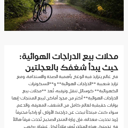
محلات بيع الدراجات الهوائية:
حيث يبدأ شغفك بالعجلتين
في عالم يتزايد فيه الوعي بأهمية الصحة والاستدامة، ومع
تزايد شعبية **الدراجات الهوائية** و**السكوترات
الكهربائية** كوسائل تنقل وترفيه، تُعد **محلات بيع
الدراجات الهوائية** أكثر من مجرد أماكن لبيع المنتجات؛ إنها
بوابات حقيقية لعالم كامل من الشغف، المعرفة، والدعم.
سواء كنتَ مبتدئاً تبحث عن دراجتك الأولى، أو راكباً محترفاً
يُريد تحديث معداته، فإن زيارة المتجر الصحيح تُحدث فرقاً هائلاً
في تجربتك. هذه المتاجر تُوفر ملاذاً لكل عشاق ركوب