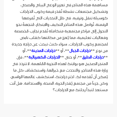
مساهمة هذه المتاجر في تعزيز الوعي البيئي والصحي،
وتشكيل مجتمعات نشطة تُقدر قيمة ركوب الدراجات
كوسيلة تنقل وترفيه. في ظل التحديات التي تُفرضها
الرقمنة، تُواصل هذه المتاجر التكيف والابتكار، مُتجهةً نحو
التحول إلى مراكز مجتمعية متكاملة تُقدم تجارب مُخصصة
وفعاليات تعليمية، مما يُعزز من مكانتها كقلب نابض
لمجتمع ركوب الدراجات. سواء كنتَ تبحث عن دراجة جديدة
من نوع **
دراجات الجبال
**، أو **
دراجات المدينة
**، أو
**
دراجات الطرق
**، أو حتى **
الدراجات الكهربائية
**، فإن
المتجر الصحيح هو بوابتك لهذه التجربة المُلهمة. لا تتردد في
زيارة هذه المتاجر، والتحدث مع خبرائها، واستكشاف كل ما
يُمكن أن تُقدمه لك. اختر دراجتك، استكشف عالمها الواسع،
وكن جزءاً من مجتمع يُقدر الحرية، الصحة، والاستدامة. هل أنت
مستعد لتبدأ رحلتك مع الدراجات؟