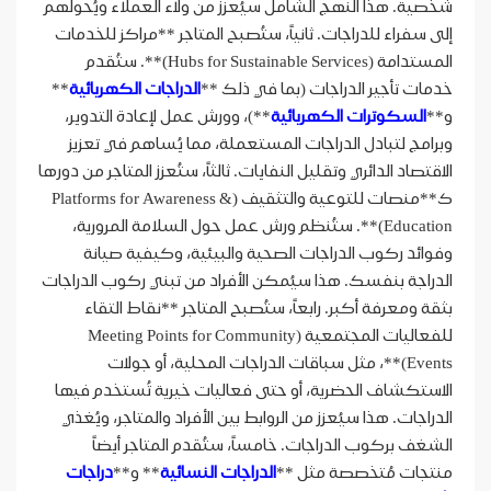
شخصية. هذا النهج الشامل سيُعزز من ولاء العملاء ويُحولهم
إلى سفراء للدراجات. ثانياً، ستُصبح المتاجر **مراكز للخدمات
المستدامة (Hubs for Sustainable Services)**. ستُقدم
خدمات تأجير الدراجات (بما في ذلك **
الدراجات الكهربائية
**
و**
السكوترات الكهربائية
**)، وورش عمل لإعادة التدوير،
وبرامج لتبادل الدراجات المستعملة، مما يُساهم في تعزيز
الاقتصاد الدائري وتقليل النفايات. ثالثاً، ستُعزز المتاجر من دورها
ك**منصات للتوعية والتثقيف (Platforms for Awareness &
Education)**. ستُنظم ورش عمل حول السلامة المرورية،
وفوائد ركوب الدراجات الصحية والبيئية، وكيفية صيانة
الدراجة بنفسك. هذا سيُمكن الأفراد من تبني ركوب الدراجات
بثقة ومعرفة أكبر. رابعاً، ستُصبح المتاجر **نقاط التقاء
للفعاليات المجتمعية (Meeting Points for Community
Events)**، مثل سباقات الدراجات المحلية، أو جولات
الاستكشاف الحضرية، أو حتى فعاليات خيرية تُستخدم فيها
الدراجات. هذا سيُعزز من الروابط بين الأفراد والمتاجر، ويُغذي
الشغف بركوب الدراجات. خامساً، ستُقدم المتاجر أيضاً
منتجات مُتخصصة مثل **
الدراجات النسائية
** و**
دراجات