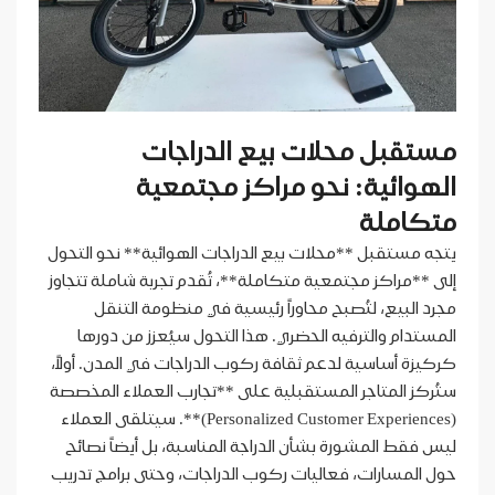
مستقبل محلات بيع الدراجات
الهوائية: نحو مراكز مجتمعية
متكاملة
يتجه مستقبل **محلات بيع الدراجات الهوائية** نحو التحول
إلى **مراكز مجتمعية متكاملة**، تُقدم تجربة شاملة تتجاوز
مجرد البيع، لتُصبح محاوراً رئيسية في منظومة التنقل
المستدام والترفيه الحضري. هذا التحول سيُعزز من دورها
كركيزة أساسية لدعم ثقافة ركوب الدراجات في المدن. أولاً،
ستُركز المتاجر المستقبلية على **تجارب العملاء المخصصة
(Personalized Customer Experiences)**. سيتلقى العملاء
ليس فقط المشورة بشأن الدراجة المناسبة، بل أيضاً نصائح
حول المسارات، فعاليات ركوب الدراجات، وحتى برامج تدريب