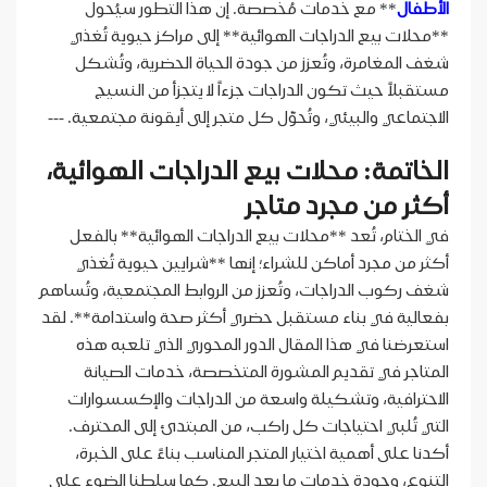
الأطفال
** مع خدمات مُخصصة. إن هذا التطور سيُحول
**محلات بيع الدراجات الهوائية** إلى مراكز حيوية تُغذي
شغف المغامرة، وتُعزز من جودة الحياة الحضرية، وتُشكل
مستقبلاً حيث تكون الدراجات جزءاً لا يتجزأ من النسيج
الاجتماعي والبيئي، وتُحوّل كل متجر إلى أيقونة مجتمعية. ---
الخاتمة: محلات بيع الدراجات الهوائية،
أكثر من مجرد متاجر
في الختام، تُعد **محلات بيع الدراجات الهوائية** بالفعل
أكثر من مجرد أماكن للشراء؛ إنها **شرايين حيوية تُغذي
شغف ركوب الدراجات، وتُعزز من الروابط المجتمعية، وتُساهم
بفعالية في بناء مستقبل حضري أكثر صحة واستدامة**. لقد
استعرضنا في هذا المقال الدور المحوري الذي تلعبه هذه
المتاجر في تقديم المشورة المتخصصة، خدمات الصيانة
الاحترافية، وتشكيلة واسعة من الدراجات والإكسسوارات
التي تُلبي احتياجات كل راكب، من المبتدئ إلى المحترف.
أكدنا على أهمية اختيار المتجر المناسب بناءً على الخبرة،
التنوع، وجودة خدمات ما بعد البيع. كما سلطنا الضوء على