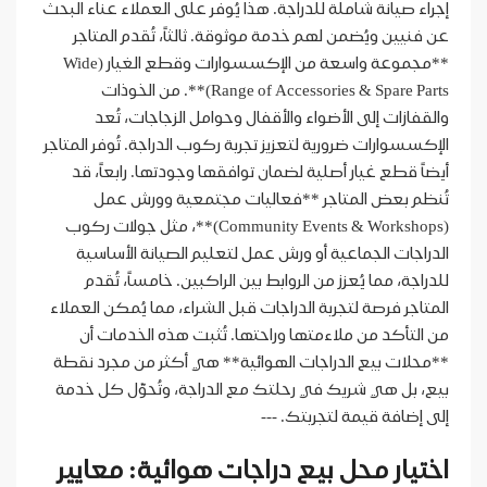
إجراء صيانة شاملة للدراجة. هذا يُوفر على العملاء عناء البحث
عن فنيين ويُضمن لهم خدمة موثوقة. ثالثاً، تُقدم المتاجر
**مجموعة واسعة من الإكسسوارات وقطع الغيار (Wide
Range of Accessories & Spare Parts)**. من الخوذات
والقفازات إلى الأضواء والأقفال وحوامل الزجاجات، تُعد
الإكسسوارات ضرورية لتعزيز تجربة ركوب الدراجة. تُوفر المتاجر
أيضاً قطع غيار أصلية لضمان توافقها وجودتها. رابعاً، قد
تُنظم بعض المتاجر **فعاليات مجتمعية وورش عمل
(Community Events & Workshops)**، مثل جولات ركوب
الدراجات الجماعية أو ورش عمل لتعليم الصيانة الأساسية
للدراجة، مما يُعزز من الروابط بين الراكبين. خامساً، تُقدم
المتاجر فرصة لتجربة الدراجات قبل الشراء، مما يُمكن العملاء
من التأكد من ملاءمتها وراحتها. تُثبت هذه الخدمات أن
**محلات بيع الدراجات الهوائية** هي أكثر من مجرد نقطة
بيع، بل هي شريك في رحلتك مع الدراجة، وتُحوّل كل خدمة
إلى إضافة قيمة لتجربتك. ---
اختيار محل بيع دراجات هوائية: معايير