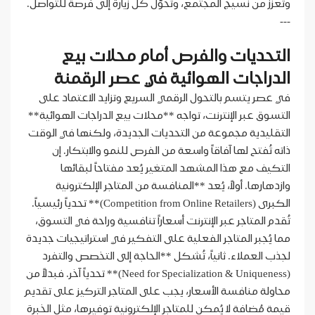
وتُعزز من نسيج المجتمع، وتُحوّل كل زيارة إلى فرصة للتواصل.
---
التحديات والفرص أمام محلات بيع
الدراجات الهوائية في عصر الرقمنة
في عصر يتسم بالتحول الرقمي السريع وتزايد الاعتماد على
التسوق عبر الإنترنت، تواجه **محلات بيع الدراجات الهوائية**
التقليدية مجموعة من التحديات الجديدة، ولكنها في الوقت
ذاته تُفتح لها آفاقاً واسعة من الفرص للنمو والابتكار. إن
التكيف مع هذا المشهد المتغير يُعد مفتاحاً لبقائها
وازدهارها. أولاً، يُعد **المنافسة من المتاجر الإلكترونية
الكبرى (Competition from Online Retailers)** تحدياً رئيسياً.
تُقدم المتاجر عبر الإنترنت أسعاراً تنافسية وراحة في التسوق،
مما يُجبر المتاجر الفعلية على التفكير في استراتيجيات جديدة
لجذب العملاء. ثانياً، تُشكل **الحاجة إلى التخصص والتفرد
(Need for Specialization & Uniqueness)** تحدياً آخر. فبدلاً من
محاولة منافسة الأسعار، يجب على المتاجر التركيز على تقديم
قيمة مُضافة لا يُمكن للمتاجر الإلكترونية توفيرها، مثل الخبرة