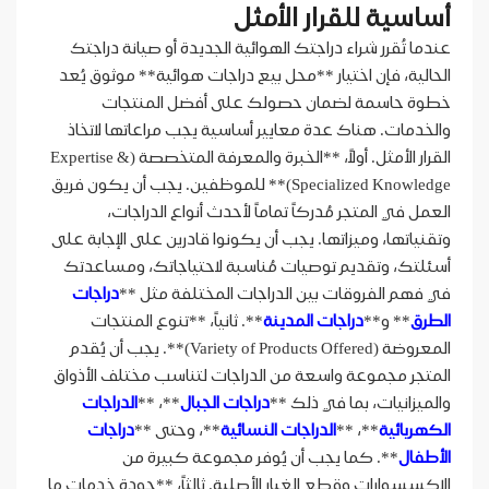
أساسية للقرار الأمثل
عندما تُقرر شراء دراجتك الهوائية الجديدة أو صيانة دراجتك
الحالية، فإن اختيار **محل بيع دراجات هوائية** موثوق يُعد
خطوة حاسمة لضمان حصولك على أفضل المنتجات
والخدمات. هناك عدة معايير أساسية يجب مراعاتها لاتخاذ
القرار الأمثل. أولاً، **الخبرة والمعرفة المتخصصة (Expertise &
Specialized Knowledge)** للموظفين. يجب أن يكون فريق
العمل في المتجر مُدركاً تماماً لأحدث أنواع الدراجات،
وتقنياتها، وميزاتها. يجب أن يكونوا قادرين على الإجابة على
أسئلتك، وتقديم توصيات مُناسبة لاحتياجاتك، ومساعدتك
في فهم الفروقات بين الدراجات المختلفة مثل **
دراجات
الطرق
** و**
دراجات المدينة
**. ثانياً، **تنوع المنتجات
المعروضة (Variety of Products Offered)**. يجب أن يُقدم
المتجر مجموعة واسعة من الدراجات لتناسب مختلف الأذواق
والميزانيات، بما في ذلك **
دراجات الجبال
**، **
الدراجات
الكهربائية
**، **
الدراجات النسائية
**، وحتى **
دراجات
الأطفال
**. كما يجب أن يُوفر مجموعة كبيرة من
الإكسسوارات وقطع الغيار الأصلية. ثالثاً، **جودة خدمات ما