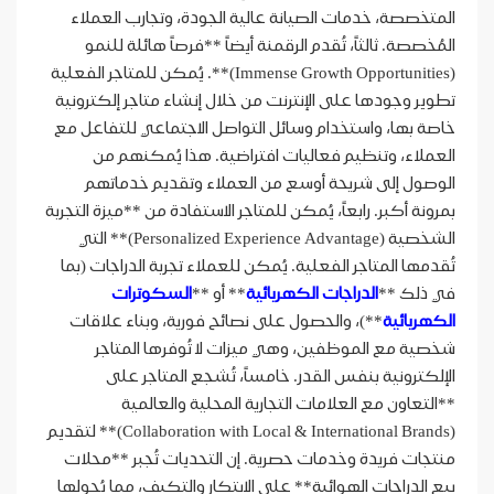
المتخصصة، خدمات الصيانة عالية الجودة، وتجارب العملاء
المُخصصة. ثالثاً، تُقدم الرقمنة أيضاً **فرصاً هائلة للنمو
(Immense Growth Opportunities)**. يُمكن للمتاجر الفعلية
تطوير وجودها على الإنترنت من خلال إنشاء متاجر إلكترونية
خاصة بها، واستخدام وسائل التواصل الاجتماعي للتفاعل مع
العملاء، وتنظيم فعاليات افتراضية. هذا يُمكنهم من
الوصول إلى شريحة أوسع من العملاء وتقديم خدماتهم
بمرونة أكبر. رابعاً، يُمكن للمتاجر الاستفادة من **ميزة التجربة
الشخصية (Personalized Experience Advantage)** التي
تُقدمها المتاجر الفعلية. يُمكن للعملاء تجربة الدراجات (بما
في ذلك **
الدراجات الكهربائية
** أو **
السكوترات
الكهربائية
**)، والحصول على نصائح فورية، وبناء علاقات
شخصية مع الموظفين، وهي ميزات لا تُوفرها المتاجر
الإلكترونية بنفس القدر. خامساً، تُشجع المتاجر على
**التعاون مع العلامات التجارية المحلية والعالمية
(Collaboration with Local & International Brands)** لتقديم
منتجات فريدة وخدمات حصرية. إن التحديات تُجبر **محلات
بيع الدراجات الهوائية** على الابتكار والتكيف، مما يُحولها