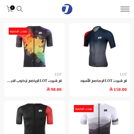
Skip
0
to
content
نفذت الكمية
LOT
LOT
تي
شيرت LOT الرياضي لركوب الدراجات الهوائية
تي شيرت LOT الرصاصي الأسود
98.00
150.00
نفذت الكمية