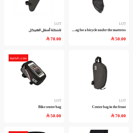
LOT
LOT
A b
ag for a bicycle under the mattress
شنطة أسفل الهيكل
70.00
50.00
نفذت الكمية
LOT
LOT
Bike center bag
Center bag in the front
50.00
70.00