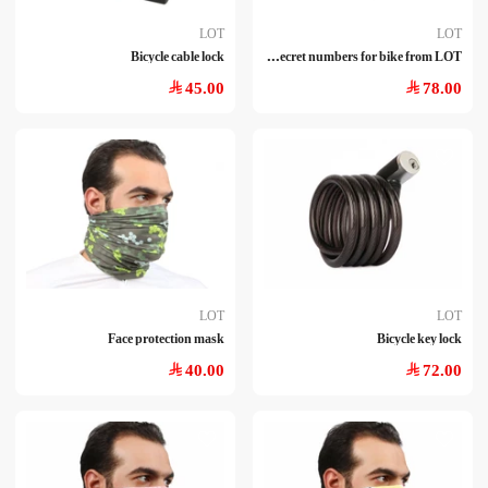
LOT
LOT
Loc
k secret numbers for bike from LOT
Bicycle cable lock
45.00
78.00
LOT
LOT
Face protection mask
Bicycle key lock
40.00
72.00