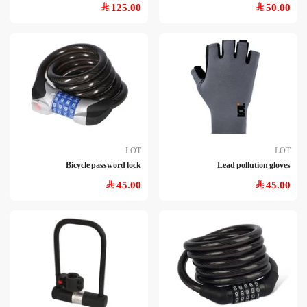
125.00
50.00
LOT
LOT
Bicycle password lock
Lead pollution gloves
45.00
45.00