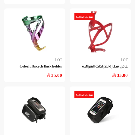
نفذت الكمية
LOT
LOT
Colorful bicycle flask holder
حامل مطارة للدراجات الهوائية
35.00
35.00
نفذت الكمية