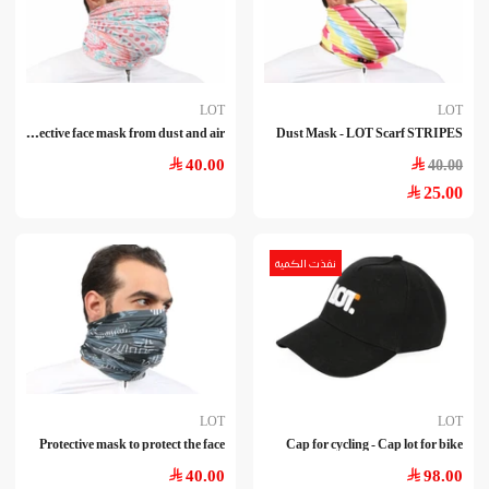
LOT
LOT
A p
rotective face mask from dust and air
Dust Mask - LOT Scarf STRIPES
40.00
40.00
25.00
نفذت الكمية
LOT
LOT
Protective mask to protect the face
Cap for cycling - Cap lot for bike
40.00
98.00