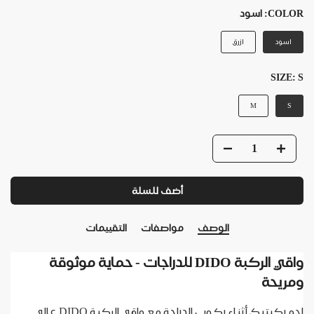
COLOR:
اسود
اسود
ازرق
SIZE:
S
M
S
أضف للسلة
الوصف
مواصفات
التقييمات
واقي الركبة DIDO للدراجات - حماية موثوقة
ومريحة
احمِ ركبتيك أثناء ركوب الدراجة مع واقي الركبة DIDO عالي