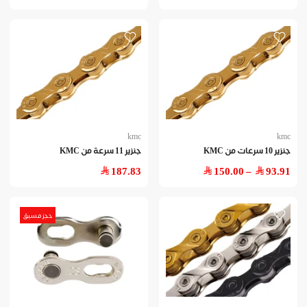
kmc
kmc
جنزير 10 سرعات من KMC
جنزير 11 سرعة من KMC
187.83
– 150.00
93.91
حجز مسبق