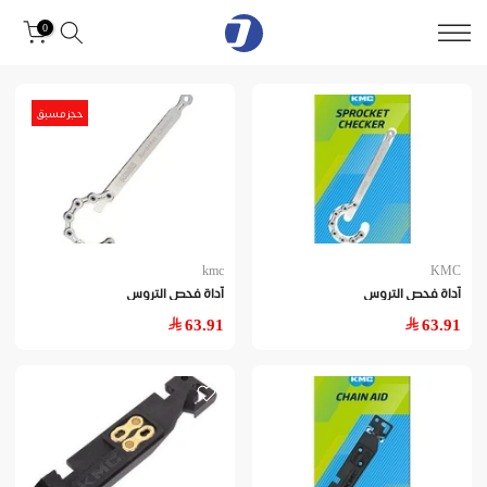
0
حجز مسبق
kmc
KMC
آداة فحص التروس
آداة فحص التروس
63.91
63.91